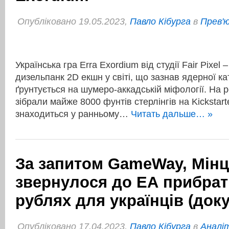
Опубліковано 19.05.2023,
Павло Кібурга
в
Прев'ю
Українська гра Erra Exordium від студії Fair Pixel
дизельпанк 2D екшн у світі, що зазнав ядерної к
ґрунтується на шумеро-аккадській міфології. На 
зібрали майже 8000 фунтів стерлінгів на Kickstart
знаходиться у ранньому…
Читать дальше… »
За запитом GameWay, Мін
звернулося до ЕА прибрат
рублях для українців (док
Опубліковано 17.04.2023,
Павло Кібурга
в
Аналі