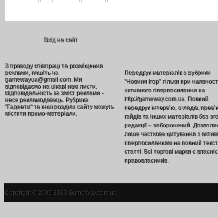
Вхід на сайт
З приводу співпраці та розміщення
реклами, пишіть на
Передрук матеріалів з рубрики
gamewayua@gmail.com. Ми
“Новини ігор” тільки при наявност
відповідаємо на цікаві нам листи.
активного гіперпосилання на
Відповідальність за зміст реклами -
http://gameway.com.ua. Повний
несе рекламодавець. Рубрика
"Гаджети" та інші розділи сайту можуть
передрук інтерв’ю, оглядів, прев’
містити промо-матеріали.
гайдів та інших матеріалів без зг
редакції – заборонений. Дозволя
лише часткове цитування з акти
гіперпосиланням на повний текст
статті. Всі торгові марки є власніс
правовласників.
Copyright © 2009-2023 GameWay.com.ua