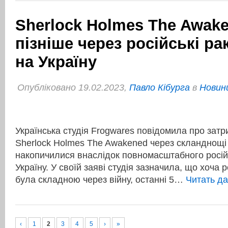
Sherlock Holmes The Awak
пізніше через російські ра
на Україну
Опубліковано 19.02.2023,
Павло Кібурга
в
Новини
Українська студія Frogwares повідомила про затр
Sherlock Holmes The Awakened через скланднощі і
накопичилися внаслідок повномасштабного росій
Україну. У своїй заяві студія зазначила, що хоча 
була складною через війну, останні 5…
Читать д
‹
1
2
3
4
5
›
»